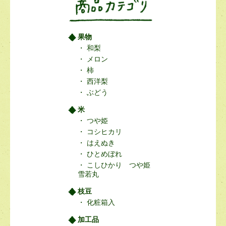
果物
和梨
メロン
柿
西洋梨
ぶどう
米
つや姫
コシヒカリ
はえぬき
ひとめぼれ
こしひかり つや姫
雪若丸
枝豆
化粧箱入
加工品