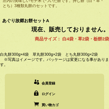
庄内の美味しいモチ米でついた餅です。押し餅（白・草・
とち）3種類丸餅のセットです。
あぐり故郷お餅セットA
現在、販売しておりません。
商品サイズ： 白4袋・草2袋・栃餅2袋
白丸餅300g×4袋 草丸餅300g×2袋 とち丸餅300g×2袋
※写真はイメージです。パッケージは変更になる事がありま
す。
会員登録
ログイン
買い物カゴ