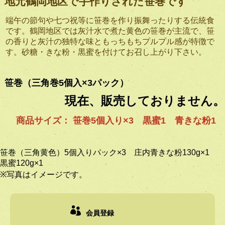
地元鶴岡地区で手作りされた笹巻です
端午の節句や七つ祝等に笹巻を作り振舞ったりする伝統食
です。鶴岡地区では灰汁水で煮た黄色の笹巻が主流で、笹
の香りと灰汁の独特な味ともっちもちプルプル感が特徴で
す。砂糖・きな粉・黒蜜を付けてお召し上がり下さい。
笹巻（三角巻5個入×3パック）
現在、販売しておりません。
商品サイズ： 笹巻5個入り×3 黒蜜1 青きな粉1
笹巻（三角黄色）5個入りパック×3 庄内青きな粉130g×1
黒蜜120g×1
※写真はイメージです。
会員登録