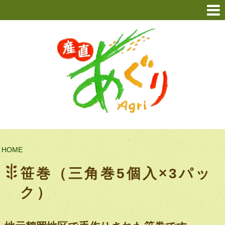
HOME
笹巻（三角巻5個入×3パッ
ク）