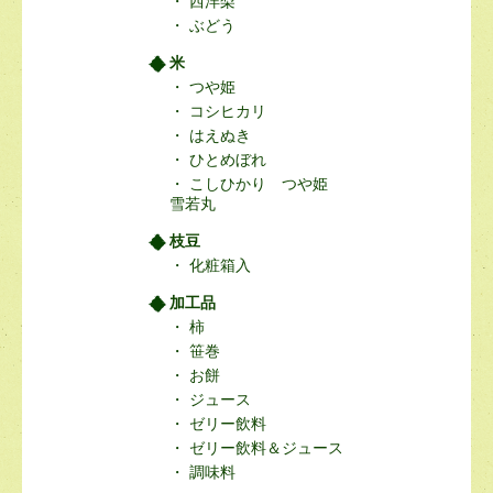
西洋梨
ぶどう
米
つや姫
コシヒカリ
はえぬき
ひとめぼれ
こしひかり つや姫
雪若丸
枝豆
化粧箱入
加工品
柿
笹巻
お餅
ジュース
ゼリー飲料
ゼリー飲料＆ジュース
調味料