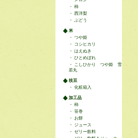
柿
西洋梨
ぶどう
米
つや姫
コシヒカリ
はえぬき
ひとめぼれ
こしひかり つや姫 雪
若丸
枝豆
化粧箱入
加工品
柿
笹巻
お餅
ジュース
ゼリー飲料