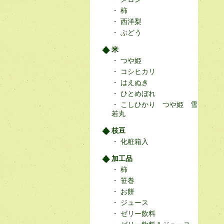
柿
西洋梨
ぶどう
米
つや姫
コシヒカリ
はえぬき
ひとめぼれ
こしひかり つや姫 雪
若丸
枝豆
化粧箱入
加工品
柿
笹巻
お餅
ジュース
ゼリー飲料